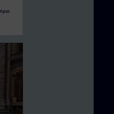
τήρια