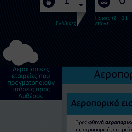
Παιδιά (2 - 11
Ενήλικες
ετών)
Αεροπορικές
Αεροπορ
εταιρείες που
πραγματοποιούν
πτήσεις προς
Αμβέρσα
Αεροπορικά ει
Βρες
φθηνά
αεροπορικά
τις αεροπορικές εταιρε