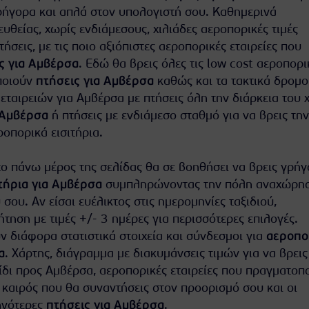
ήγορα και απλά στον υπολογιστή σου. Καθημερινά
θείας, χωρίς ενδιάμεσους, χιλιάδες αεροπορικές τιμές
πτήσεις, με τις ποιο αξιόπιστες αεροπορικές εταιρείες που
ς για Αμβέρσα
. Εδώ θα βρεις όλες τις low cost αεροπορι
ποιούν
πτήσεις για Αμβέρσα
καθώς και τα τακτικά δρομο
ταιρειών για Αμβέρσα με πτήσεις όλη την διάρκεια του 
 Αμβέρσα
ή πτήσεις με ενδιάμεσο σταθμό για να βρεις την
οπορικά εισιτήρια.
ο πάνω μέρος της σελίδας θα σε βοηθήσει να βρεις γρήγ
τήρια για Αμβέρσα
συμπληρώνοντας την πόλη αναχώρησ
 σου. Αν είσαι ευέλικτος στις ημερομηνίες ταξιδιού,
τηση με τιμές +/- 3 ημέρες για περισσότερες επιλογές.
 διάφορα στατιστικά στοιχεία και σύνδεσμοι για
αεροπο
α
. Χάρτης, διάγραμμα με διακυμάνσεις τιμών για να βρεις
ίδι προς Αμβέρσα, αεροπορικές εταιρείες που πραγματοπ
ο καιρός που θα συναντήσεις στον προορισμό σου και οι
ηνότερες
πτήσεις για Αμβέρσα
.