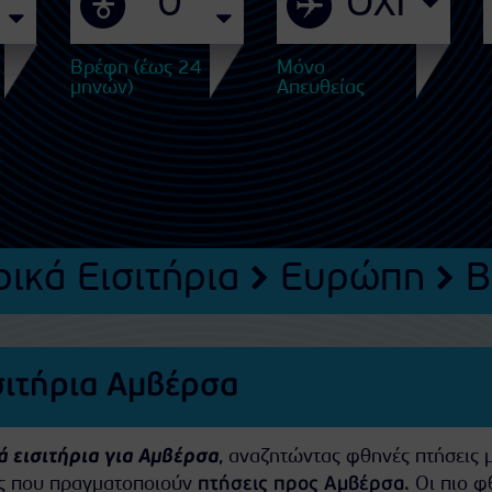
Βρέφη (έως 24
Μόνο
μηνών)
Απευθείας
ικά Εισιτήρια
Ευρώπη
Β
σιτήρια Αμβέρσα
 εισιτήρια για Αμβέρσα
, αναζητώντας φθηνές πτήσεις 
ίες που πραγματοποιούν
πτήσεις προς Αμβέρσα
. Οι πιο 