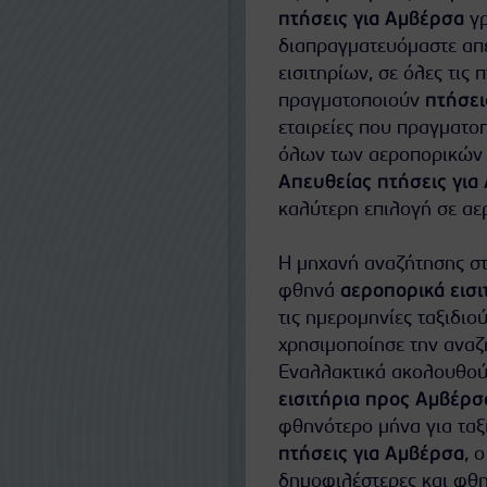
πτήσεις για Αμβέρσα
γρ
διαπραγματευόμαστε απευ
εισιτηρίων, σε όλες τις 
πραγματοποιούν
πτήσει
εταιρείες που πραγματο
όλων των αεροπορικών ε
Απευθείας πτήσεις για
καλύτερη επιλογή σε αερ
Η μηχανή αναζήτησης στ
φθηνά
αεροπορικά εισι
τις ημερομηνίες ταξιδιού
χρησιμοποίησε την αναζή
Εναλλακτικά ακολουθούν
εισιτήρια προς Αμβέρσ
φθηνότερο μήνα για ταξ
πτήσεις για Αμβέρσα
, 
δημοφιλέστερες και φθ