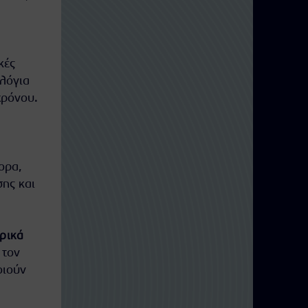
κές
λόγια
χρόνου.
ορα,
ης και
ρικά
 τον
οιούν