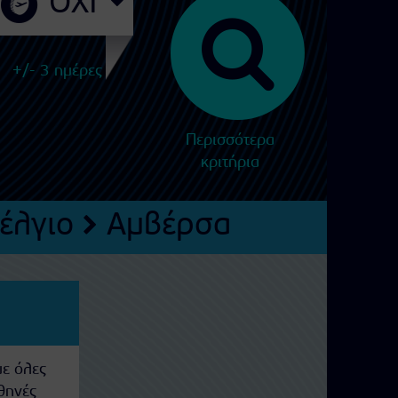
+/- 3 ημέρες
Περισσότερα
κριτήρια
έλγιο
Αμβέρσα
με όλες
φθηνές