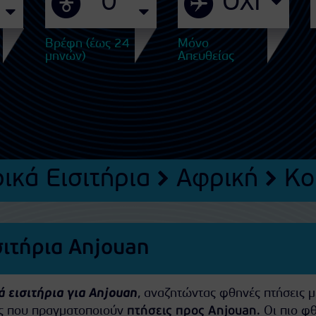
Βρέφη (έως 24
Μόνο
μηνών)
Απευθείας
ικά Εισιτήρια
Αφρική
Κο
σιτήρια Anjouan
 εισιτήρια για Anjouan
, αναζητώντας φθηνές πτήσεις μ
ίες που πραγματοποιούν
πτήσεις προς Anjouan
. Οι πιο φ