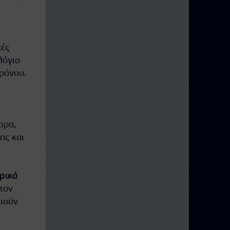
κές
λόγια
χρόνου.
ορα,
ης και
ρικά
 τον
οιούν