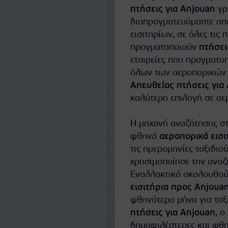
πτήσεις για Anjouan
γρ
διαπραγματευόμαστε απευ
εισιτηρίων, σε όλες τις 
πραγματοποιούν
πτήσει
εταιρείες που πραγματο
όλων των αεροπορικών ε
Απευθείας πτήσεις για
καλύτερη επιλογή σε αερ
Η μηχανή αναζήτησης στ
φθηνά
αεροπορικά εισι
τις ημερομηνίες ταξιδιού
χρησιμοποίησε την αναζή
Εναλλακτικά ακολουθούν
εισιτήρια προς Anjoua
φθηνότερο μήνα για ταξ
πτήσεις για Anjouan
, ο
δημοφιλέστερες και φθ