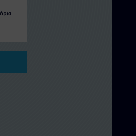
τήρια