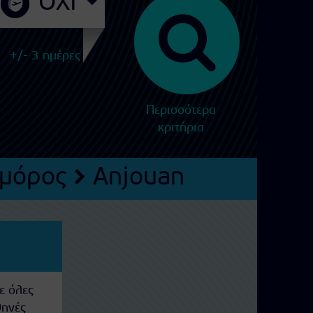
+/- 3 ημέρες
Περισσότερα
κριτήρια
μόρος
Anjouan
ε όλες
θηνές