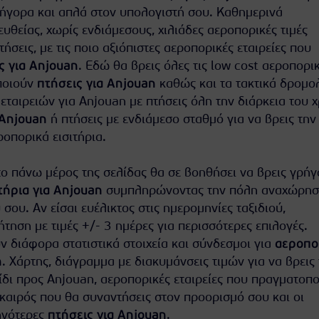
ήγορα και απλά στον υπολογιστή σου. Καθημερινά
θείας, χωρίς ενδιάμεσους, χιλιάδες αεροπορικές τιμές
πτήσεις, με τις ποιο αξιόπιστες αεροπορικές εταιρείες που
ς για Anjouan
. Εδώ θα βρεις όλες τις low cost αεροπορι
ποιούν
πτήσεις για Anjouan
καθώς και τα τακτικά δρομο
ταιρειών για Anjouan με πτήσεις όλη την διάρκεια του 
 Anjouan
ή πτήσεις με ενδιάμεσο σταθμό για να βρεις την
οπορικά εισιτήρια.
ο πάνω μέρος της σελίδας θα σε βοηθήσει να βρεις γρήγ
τήρια για Anjouan
συμπληρώνοντας την πόλη αναχώρησ
 σου. Αν είσαι ευέλικτος στις ημερομηνίες ταξιδιού,
τηση με τιμές +/- 3 ημέρες για περισσότερες επιλογές.
 διάφορα στατιστικά στοιχεία και σύνδεσμοι για
αεροπο
n
. Χάρτης, διάγραμμα με διακυμάνσεις τιμών για να βρεις
ίδι προς Anjouan, αεροπορικές εταιρείες που πραγματοπ
 καιρός που θα συναντήσεις στον προορισμό σου και οι
ηνότερες
πτήσεις για Anjouan
.