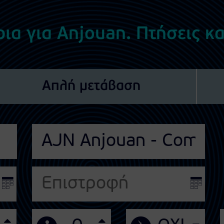
ια για Anjouan. Πτήσεις κα
Απλή μετάβαση