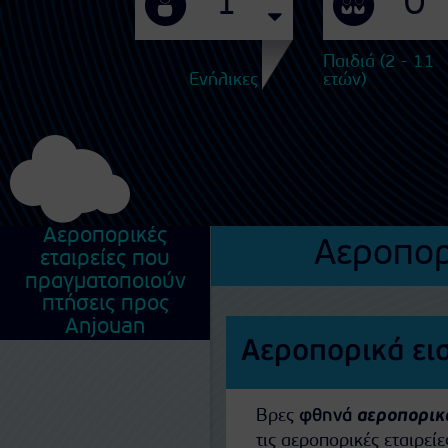
Παιδιά (2 - 11
Ενήλικες
ετών)
Αεροπορικές
Αεροπορ
εταιρείες που
πραγματοποιούν
πτήσεις προς
Anjouan
Αεροπορικά ει
Βρες
φθηνά
αεροπορικά
τις αεροπορικές εταιρε