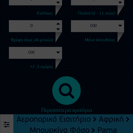
Ενήλικες
Παιδιά (2 - 11 ετών)
Βρέφη (έως 24 μηνών)
Μόνο Απευθείας
+/- 3 ημέρες
Περισσότερα κριτήρια
Αεροπορικά Εισιτήρια
Αφρική
Μπουρκίνα Φάσο
Pama