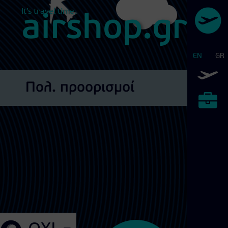
It's travel time.
airshop.gr
EN
GR
Αεροπορικά Εισιτήρια
Πολ. προορισμοί
Διεθνείς Εκθέσεις