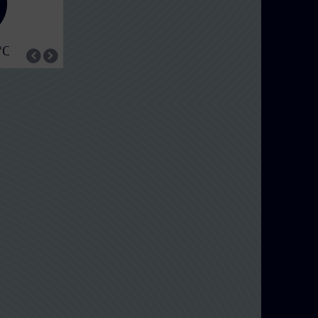
31°C
32
°C
15°C