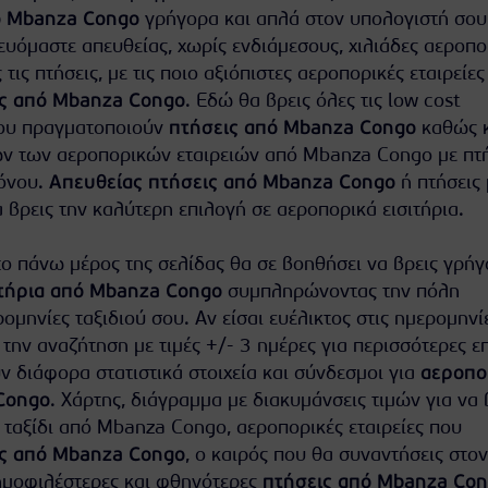
ό Mbanza Congo
γρήγορα και απλά στον υπολογιστή σου
υόμαστε απευθείας, χωρίς ενδιάμεσους, χιλιάδες αεροπο
ς τις πτήσεις, με τις ποιο αξιόπιστες αεροπορικές εταιρείε
ς από Mbanza Congo
. Εδώ θα βρεις όλες τις low cost
που πραγματοποιούν
πτήσεις από Mbanza Congo
καθώς κ
ων των αεροπορικών εταιρειών από Mbanza Congo με πτή
ρόνου.
Απευθείας πτήσεις από Mbanza Congo
ή πτήσεις 
 βρεις την καλύτερη επιλογή σε αεροπορικά εισιτήρια.
ο πάνω μέρος της σελίδας θα σε βοηθήσει να βρεις γρήγ
ιτήρια από Mbanza Congo
συμπληρώνοντας την πόλη
ομηνίες ταξιδιού σου. Αν είσαι ευέλικτος στις ημερομηνί
 την αναζήτηση με τιμές +/- 3 ημέρες για περισσότερες ε
 διάφορα στατιστικά στοιχεία και σύνδεσμοι για
αεροπο
Congo
. Χάρτης, διάγραμμα με διακυμάνσεις τιμών για να 
 ταξίδι από Mbanza Congo, αεροπορικές εταιρείες που
ς από Mbanza Congo
, ο καιρός που θα συναντήσεις στον
ημοφιλέστερες και φθηνότερες
πτήσεις από Mbanza Co