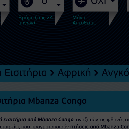
Βρέφη (έως 24
Μόνο
μηνών)
Απευθείας
 Εισιτήρια
Αφρική
Ανγκ
σιτήρια Mbanza Congo
ά εισιτήρια από Mbanza Congo
, αναζητώντας φθηνές π
ς εταιρείες που πραγματοποιούν
πτήσεις από Mbanza Co