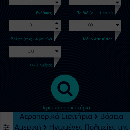
Ενήλικες
Παιδιά (2 - 11 ετών)
Βρέφη (έως 24 μηνών)
Μόνο Απευθείας
+/- 3 ημέρες
Περισσότερα κριτήρια
Αεροπορικά Εισιτήρια
Βόρεια
Αμερική
Ηνωμένες Πολιτείες της