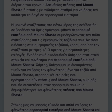
εταιρειών από Mount Shasta με πτήσεις όλη την
διάρκεια του χρόνου.
Απευθείας πτήσεις από Mount
Shasta
ή πτήσεις με ενδιάμεσο σταθμό για να βρεις την
καλύτερη επιλογή σε αεροπορικά εισιτήρια.
Η μηχανή αναζήτησης στο πάνω μέρος της σελίδας θα
σε βοηθήσει να βρεις γρήγορα, φθηνά
αεροπορικά
εισιτήρια από Mount Shasta
συμπληρώνοντας την πόλη
αναχώρησης και τις ημερομηνίες ταξιδιού σου. Αν είσαι
ευέλικτος στις ημερομηνίες ταξιδιού, χρησιμοποίησε την
αναζήτηση με τιμές +/- 3 ημέρες για περισσότερες
επιλογές. Εναλλακτικά ακολουθούν διάφορα στατιστικά
στοιχεία και σύνδεσμοι για
αεροπορικά εισιτήρια από
Mount Shasta
. Χάρτης, διάγραμμα με διακυμάνσεις
τιμών για να βρεις τον φθηνότερο μήνα για ταξίδι από
Mount Shasta, αεροπορικές εταιρείες που
πραγματοποιούν
πτήσεις από Mount Shasta
, ο καιρός
που θα συναντήσεις στον προορισμό σου και οι
δημοφιλέστερες και φθηνότερες
πτήσεις από Mount
Shasta
.
Στόχος μας να μπορείς εύκολα και απλά να βρεις τα
φθηνότερα
αεροπορικά εισιτήρια από Mount Shasta
και