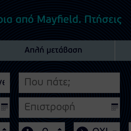
ια από Mayfield. Πτήσεις
Απλή μετάβαση