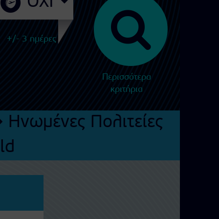
+/- 3 ημέρες
Περισσότερα
κριτήρια
Ηνωμένες Πολιτείες
ld