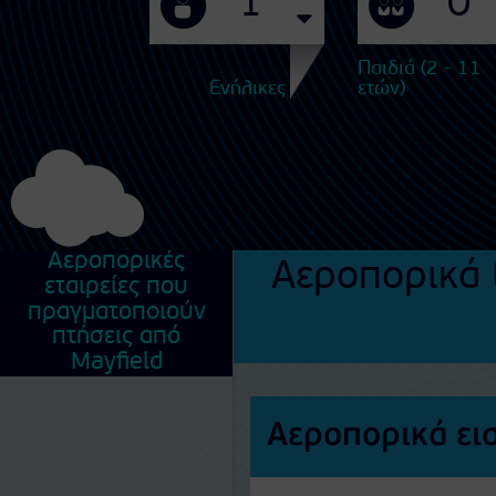
Παιδιά (2 - 11
Ενήλικες
ετών)
Αεροπορικές
Αεροπορικά 
εταιρείες που
πραγματοποιούν
πτήσεις από
Mayfield
Αεροπορικά εισ