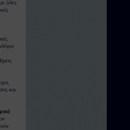
με όλες
ηνές
ικές
ολόγια
βρεις
ορα,
ης και
ρικά
ον
ιούν