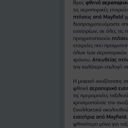
Βρες
φθηνά
αεροπορικά
τις αεροπορικές εταιρε
πτήσεις από Mayfield
γ
διαπραγματευόμαστε απευ
εισιτηρίων, σε όλες τις 
πραγματοποιούν
πτήσει
εταιρείες που πραγματο
όλων των αεροπορικών ε
χρόνου.
Απευθείας πτήσ
την καλύτερη επιλογή σε
Η μηχανή αναζήτησης στ
φθηνά
αεροπορικά εισι
τις ημερομηνίες ταξιδιού
χρησιμοποίησε την αναζή
Εναλλακτικά ακολουθούν
εισιτήρια από Mayfield
φθηνότερο μήνα για ταξ