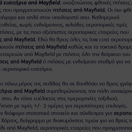
 εισιτήρια από Mayfield
, αναζητώντας φθηνές πτήσεις 
ίες που πραγματοποιούν
πτήσεις από Mayfield
. Οι πιο φθ
ρήγορα και απλά στον υπολογιστή σου. Καθημερινά
θείας, χωρίς ενδιάμεσους, χιλιάδες αεροπορικές τιμές
πτήσεις, με τις ποιο αξιόπιστες αεροπορικές εταιρείες που
ς από Mayfield
. Εδώ θα βρεις όλες τις low cost αεροπορ
ποιούν
πτήσεις από Mayfield
καθώς και τα τακτικά δρομ
ταιρειών από Mayfield με πτήσεις όλη την διάρκεια του
εις από Mayfield
ή πτήσεις με ενδιάμεσο σταθμό για να 
 αεροπορικά εισιτήρια.
ο πάνω μέρος της σελίδας θα σε βοηθήσει να βρεις γρήγ
τήρια από Mayfield
συμπληρώνοντας την πόλη αναχώρησ
 σου. Αν είσαι ευέλικτος στις ημερομηνίες ταξιδιού,
τηση με τιμές +/- 3 ημέρες για περισσότερες επιλογές.
 διάφορα στατιστικά στοιχεία και σύνδεσμοι για
αεροπο
. Χάρτης, διάγραμμα με διακυμάνσεις τιμών για να βρεις τ
ίδι από Mayfield, αεροπορικές εταιρείες που πραγματοπο