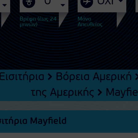
Βρέφη (έως 24
Μόνο
μηνών)
Απευθείας
Εισιτήρια
Βόρεια Αμερική
της Αμερικής
Mayfie
ιτήρια Mayfield