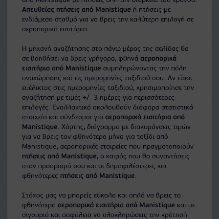
από Manistique με πτήσεις όλη την διάρκεια του χρόνου.
Απευθείας πτήσεις από Manistique
ή πτήσεις με
ενδιάμεσο σταθμό για να βρεις την καλύτερη επιλογή σε
αεροπορικά εισιτήρια.
Η μηχανή αναζήτησης στο πάνω μέρος της σελίδας θα
σε βοηθήσει να βρεις γρήγορα, φθηνά
αεροπορικά
εισιτήρια από Manistique
συμπληρώνοντας την πόλη
αναχώρησης και τις ημερομηνίες ταξιδιού σου. Αν είσαι
ευέλικτος στις ημερομηνίες ταξιδιού, χρησιμοποίησε την
αναζήτηση με τιμές +/- 3 ημέρες για περισσότερες
επιλογές. Εναλλακτικά ακολουθούν διάφορα στατιστικά
στοιχεία και σύνδεσμοι για
αεροπορικά εισιτήρια από
Manistique
. Χάρτης, διάγραμμα με διακυμάνσεις τιμών
για να βρεις τον φθηνότερο μήνα για ταξίδι από
Manistique, αεροπορικές εταιρείες που πραγματοποιούν
πτήσεις από Manistique
, ο καιρός που θα συναντήσεις
στον προορισμό σου και οι δημοφιλέστερες και
φθηνότερες
πτήσεις από Manistique
.
Στόχος μας να μπορείς εύκολα και απλά να βρεις τα
φθηνότερα
αεροπορικά εισιτήρια από Manistique
και με
σιγουριά και ασφάλεια να ολοκληρώσεις την κράτησή