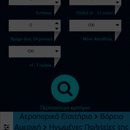
Ενήλικες
Παιδιά (2 - 11 ετών)
Βρέφη (έως 24 μηνών)
Μόνο Απευθείας
+/- 3 ημέρες
Περισσότερα κριτήρια
Αεροπορικά Εισιτήρια
Βόρεια
Αμερική
Ηνωμένες Πολιτείες της