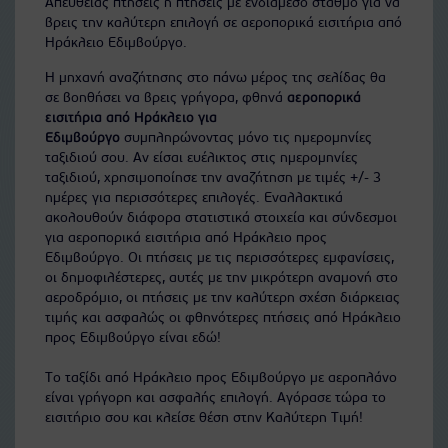
Απευθείας πτήσεις ή πτήσεις με ενδιάμεσο σταθμό για να
βρεις την καλύτερη επιλογή σε αεροπορικά εισιτήρια από
Ηράκλειο Εδιμβούργο.
Η μηχανή αναζήτησης στο πάνω μέρος της σελίδας θα
σε βοηθήσει να βρεις γρήγορα, φθηνά
αεροπορικά
εισιτήρια από Ηράκλειο για
Εδιμβούργο
συμπληρώνοντας μόνο τις ημερομηνίες
ταξιδιού σου. Αν είσαι ευέλικτος στις ημερομηνίες
ταξιδιού, χρησιμοποίησε την αναζήτηση με τιμές +/- 3
ημέρες για περισσότερες επιλογές. Εναλλακτικά
ακολουθούν διάφορα στατιστικά στοιχεία και σύνδεσμοι
για αεροπορικά εισιτήρια από Ηράκλειο προς
Εδιμβούργο. Οι πτήσεις με τις περισσότερες εμφανίσεις,
οι δημοφιλέστερες, αυτές με την μικρότερη αναμονή στο
αεροδρόμιο, οι πτήσεις με την καλύτερη σχέση διάρκειας
τιμής και ασφαλώς οι φθηνότερες πτήσεις από Ηράκλειο
προς Εδιμβούργο είναι εδώ!
Το ταξίδι από Ηράκλειο προς Εδιμβούργο με αεροπλάνο
είναι γρήγορη και ασφαλής επιλογή. Αγόρασε τώρα το
εισιτήριο σου και κλείσε θέση στην Καλύτερη Τιμή!