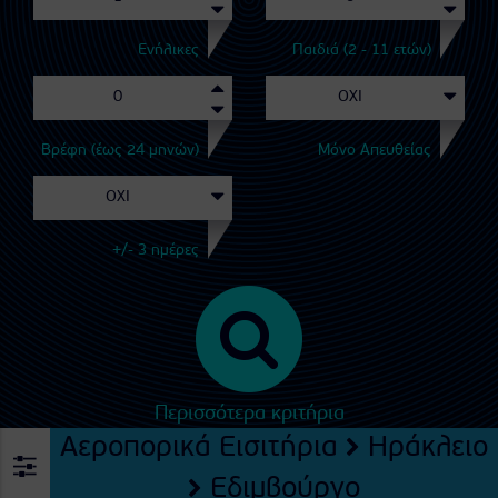
Ενήλικες
Παιδιά (2 - 11 ετών)
Βρέφη (έως 24 μηνών)
Μόνο Απευθείας
+/- 3 ημέρες
Περισσότερα κριτήρια
Αεροπορικά Εισιτήρια
Ηράκλειο
Εδιμβούργο