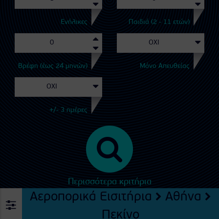
Ενήλικες
Παιδιά (2 - 11 ετών)
Βρέφη (έως 24 μηνών)
Μόνο Απευθείας
+/- 3 ημέρες
Περισσότερα κριτήρια
Αεροπορικά Εισιτήρια
Αθήνα
Πεκίνο