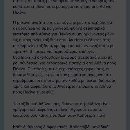
πτήσεις ή πτήσεις με ενδιάμεσο σταθμό για να βρεις την
καλύτερη επιλογή σε αεροπορικά εισιτήρια από Αθήνα
Πεκίνο.
Η μηχανή αναζήτησης στο πάνω μέρος της σελίδας θα
σε βοηθήσει να βρεις γρήγορα, φθηνά
αεροπορικά
εισιτήρια από Αθήνα για Πεκίνο
συμπληρώνοντας μόνο
τις ημερομηνίες ταξιδιού σου. Αν είσαι ευέλικτος στις
ημερομηνίες ταξιδιού, χρησιμοποίησε την αναζήτηση με
τιμές +/- 3 ημέρες για περισσότερες επιλογές.
Εναλλακτικά ακολουθούν διάφορα στατιστικά στοιχεία
και σύνδεσμοι για αεροπορικά εισιτήρια από Αθήνα προς
Πεκίνο. Οι πτήσεις με τις περισσότερες εμφανίσεις, οι
δημοφιλέστερες, αυτές με την μικρότερη αναμονή στο
αεροδρόμιο, οι πτήσεις με την καλύτερη σχέση διάρκειας
τιμής και ασφαλώς οι φθηνότερες πτήσεις από Αθήνα
προς Πεκίνο είναι εδώ!
Το ταξίδι από Αθήνα προς Πεκίνο με αεροπλάνο είναι
γρήγορη και ασφαλής επιλογή. Αγόρασε τώρα το
εισιτήριο σου και κλείσε θέση στην Καλύτερη Τιμή!
Κάθε άνθρωπος διαφορετικός. Κάθε ταξίδι μοναδικό!