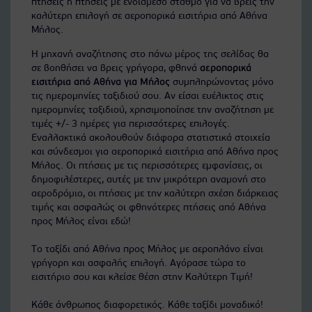
πτήσεις ή πτήσεις με ενδιάμεσο σταθμό για να βρεις την
καλύτερη επιλογή σε αεροπορικά εισιτήρια από Αθήνα
Μήλος.
Η μηχανή αναζήτησης στο πάνω μέρος της σελίδας θα
σε βοηθήσει να βρεις γρήγορα, φθηνά
αεροπορικά
εισιτήρια από Αθήνα για Μήλος
συμπληρώνοντας μόνο
τις ημερομηνίες ταξιδιού σου. Αν είσαι ευέλικτος στις
ημερομηνίες ταξιδιού, χρησιμοποίησε την αναζήτηση με
τιμές +/- 3 ημέρες για περισσότερες επιλογές.
Εναλλακτικά ακολουθούν διάφορα στατιστικά στοιχεία
και σύνδεσμοι για αεροπορικά εισιτήρια από Αθήνα προς
Μήλος. Οι πτήσεις με τις περισσότερες εμφανίσεις, οι
δημοφιλέστερες, αυτές με την μικρότερη αναμονή στο
αεροδρόμιο, οι πτήσεις με την καλύτερη σχέση διάρκειας
τιμής και ασφαλώς οι φθηνότερες πτήσεις από Αθήνα
προς Μήλος είναι εδώ!
Το ταξίδι από Αθήνα προς Μήλος με αεροπλάνο είναι
γρήγορη και ασφαλής επιλογή. Αγόρασε τώρα το
εισιτήριο σου και κλείσε θέση στην Καλύτερη Τιμή!
Κάθε άνθρωπος διαφορετικός. Κάθε ταξίδι μοναδικό!