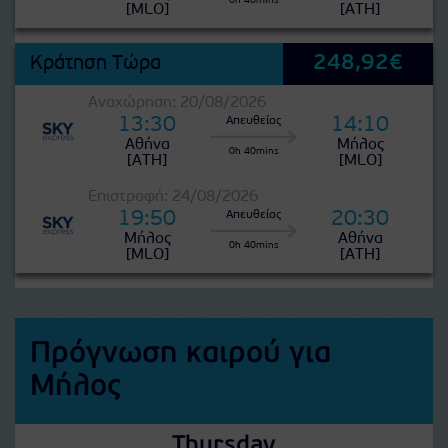
0h 40mins
[MLO]
[ATH]
248,92€
Κράτηση Τώρα
Αναχώρηση: 20/08/2026
13:30
14:10
Απευθείας
Αθήνα
Μήλος
0h 40mins
[ATH]
[MLO]
Επιστροφή: 24/08/2026
19:50
20:30
Απευθείας
Μήλος
Αθήνα
0h 40mins
[MLO]
[ATH]
Πρόγνωση καιρού για
Μήλος
Thursday