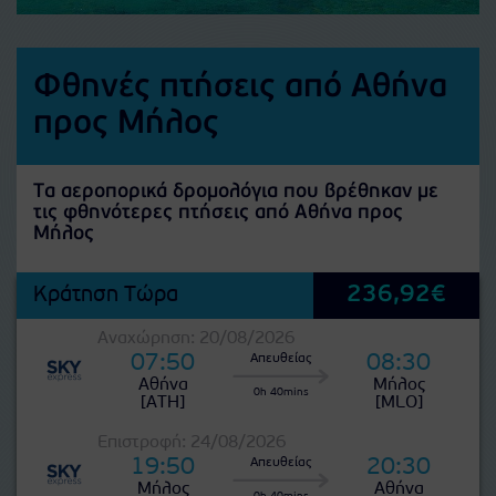
Φθηνές πτήσεις από Αθήνα
προς Μήλος
Τα αεροπορικά δρομολόγια που βρέθηκαν με
τις φθηνότερες πτήσεις από Αθήνα προς
Μήλος
236,92€
Κράτηση Τώρα
Αναχώρηση: 20/08/2026
07:50
08:30
Απευθείας
Αθήνα
Μήλος
0h 40mins
[ATH]
[MLO]
Επιστροφή: 24/08/2026
19:50
20:30
Απευθείας
Μήλος
Αθήνα