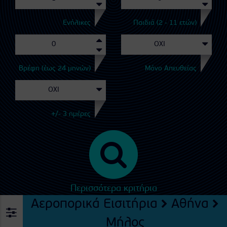
Ενήλικες
Παιδιά (2 - 11 ετών)
Βρέφη (έως 24 μηνών)
Μόνο Απευθείας
+/- 3 ημέρες
Περισσότερα κριτήρια
Αεροπορικά Εισιτήρια
Αθήνα
Μήλος