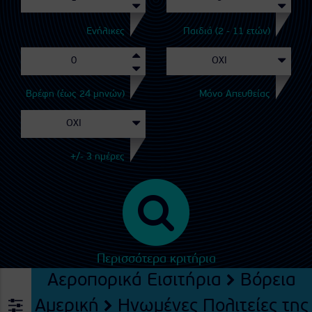
Ενήλικες
Παιδιά (2 - 11 ετών)
Βρέφη (έως 24 μηνών)
Μόνο Απευθείας
+/- 3 ημέρες
Περισσότερα κριτήρια
Αεροπορικά Εισιτήρια
Βόρεια
Αμερική
Ηνωμένες Πολιτείες της