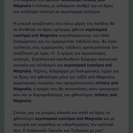
την διάρκεια του χρόνου.
Απευθείας πτήσεις από
Magnolia
ή πτήσεις με ενδιάμεσο σταθμό για να βρεις
την καλύτερη επιλογή σε αεροπορικά εισιτήρια.
Η μηχανή αναζήτησης στο πάνω μέρος της σελίδας θα
σε βοηθήσει να βρεις γρήγορα, φθηνά
αεροπορικά
εισιτήρια από Magnolia
συμπληρώνοντας την πόλη
αναχώρησης και τις ημερομηνίες ταξιδιού σου. Αν είσαι
ευέλικτος στις ημερομηνίες ταξιδιού, χρησιμοποίησε την
αναζήτηση με τιμές +/- 3 ημέρες για περισσότερες
επιλογές. Εναλλακτικά ακολουθούν διάφορα στατιστικά
στοιχεία και σύνδεσμοι για
αεροπορικά εισιτήρια από
Magnolia
. Χάρτης, διάγραμμα με διακυμάνσεις τιμών για
να βρεις τον φθηνότερο μήνα για ταξίδι από Magnolia,
αεροπορικές εταιρείες που πραγματοποιούν
πτήσεις από
Magnolia
, ο καιρός που θα συναντήσεις στον προορισμό
σου και οι δημοφιλέστερες και φθηνότερες
πτήσεις από
Magnolia
.
Στόχος μας να μπορείς εύκολα και απλά να βρεις τα
φθηνότερα
αεροπορικά εισιτήρια από Magnolia
και με
σιγουριά και ασφάλεια να ολοκληρώσεις την κράτησή
σου. Η διαδικασία Ξεκινάει και Τελειώνει με μας!