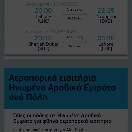
Αναχώρηση: 10/08/2026
20:00
22:25
Απευθείας
Lahore
Ντουμπάι
3h 25mins
[LHE]
[DXB]
Επιστροφή: 31/08/2026
23:35
03:35
Απευθείας
Sharjah Dubai
Lahore
3h 0mins
[SHJ]
[LHE]
Αεροπορικά εισιτήρια
Ηνωμένα Αραβικά Εμιράτα
ανά Πόλη
Όλες οι πόλεις σε Ηνωμένα Αραβικά
Εμιράτα για φθηνά αεροπορικά εισιτήρια
Αεροπορικά εισιτήρια για Abu Dhabi