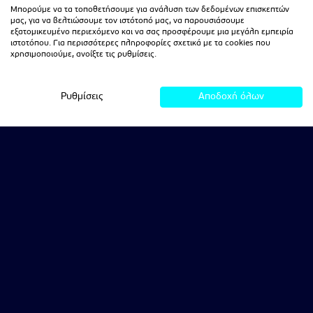
Μπορούμε να τα τοποθετήσουμε για ανάλυση των δεδομένων επισκεπτών
μας, για να βελτιώσουμε τον ιστότοπό μας, να παρουσιάσουμε
εξατομικευμένο περιεχόμενο και να σας προσφέρουμε μια μεγάλη εμπειρία
ιστοτόπου. Για περισσότερες πληροφορίες σχετικά με τα cookies που
χρησιμοποιούμε, ανοίξτε τις ρυθμίσεις.
Ρυθμίσεις
Αποδοχή όλων