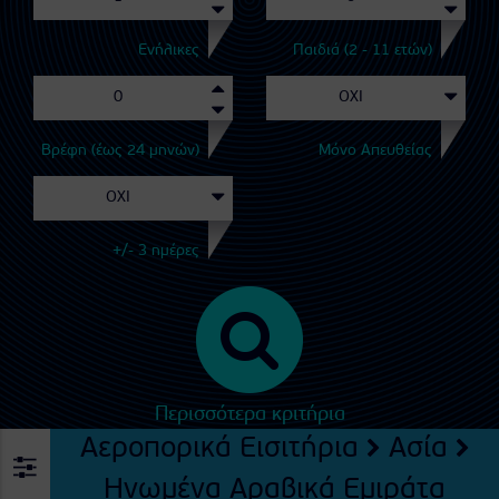
Ενήλικες
Παιδιά (2 - 11 ετών)
Βρέφη (έως 24 μηνών)
Μόνο Απευθείας
+/- 3 ημέρες
Περισσότερα κριτήρια
Αεροπορικά Εισιτήρια
Ασία
Ηνωμένα Αραβικά Εμιράτα