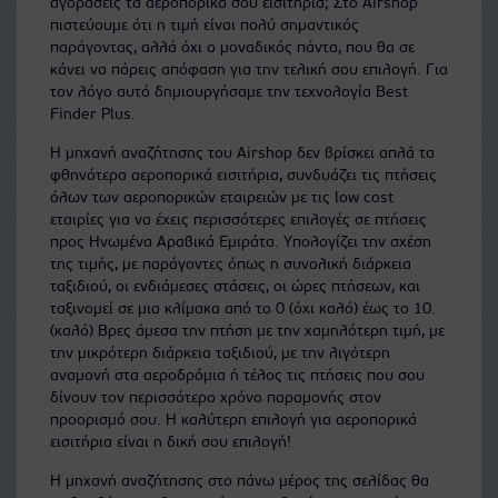
αγοράσεις τα αεροπορικά σου εισιτήρια; Στο Airshop
πιστεύουμε ότι η τιμή είναι πολύ σημαντικός
παράγοντας, αλλά όχι ο μοναδικός πάντα, που θα σε
κάνει να πάρεις απόφαση για την τελική σου επιλογή. Για
τον λόγο αυτό δημιουργήσαμε την τεχνολογία Best
Finder Plus.
Η μηχανή αναζήτησης του Airshop δεν βρίσκει απλά τα
φθηνότερα αεροπορικά εισιτήρια, συνδυάζει τις πτήσεις
όλων των αεροπορικών εταιρειών με τις low cost
εταιρίες για να έχεις περισσότερες επιλογές σε πτήσεις
προς Ηνωμένα Αραβικά Εμιράτα. Υπολογίζει την σχέση
της τιμής, με παράγοντες όπως η συνολική διάρκεια
ταξιδιού, οι ενδιάμεσες στάσεις, οι ώρες πτήσεων, και
ταξινομεί σε μια κλίμακα από το 0 (όχι καλό) έως το 10.
(καλό) Βρες άμεσα την πτήση με την χαμηλότερη τιμή, με
την μικρότερη διάρκεια ταξιδιού, με την λιγότερη
αναμονή στα αεροδρόμια ή τέλος τις πτήσεις που σου
δίνουν τον περισσότερο χρόνο παραμονής στον
προορισμό σου. Η καλύτερη επιλογή για αεροπορικά
εισιτήρια είναι η δική σου επιλογή!
Η μηχανή αναζήτησης στο πάνω μέρος της σελίδας θα