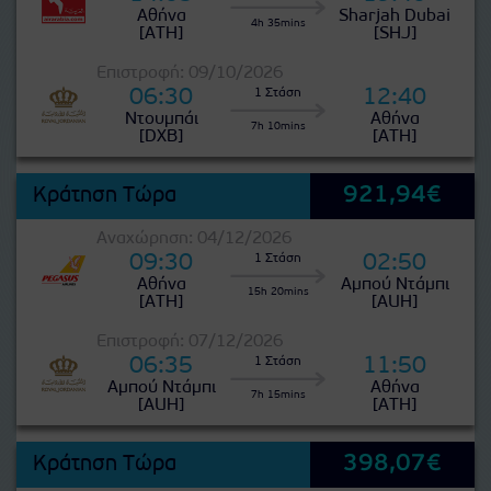
Αθήνα
Sharjah Dubai
4h 35mins
[ATH]
[SHJ]
Επιστροφή: 09/10/2026
06:30
12:40
1 Στάση
Ντουμπάι
Αθήνα
7h 10mins
[DXB]
[ATH]
921,94€
Κράτηση Τώρα
Αναχώρηση: 04/12/2026
09:30
02:50
1 Στάση
Αθήνα
Αμπού Ντάμπι
15h 20mins
[ATH]
[AUH]
Επιστροφή: 07/12/2026
06:35
11:50
1 Στάση
Αμπού Ντάμπι
Αθήνα
7h 15mins
[AUH]
[ATH]
398,07€
Κράτηση Τώρα