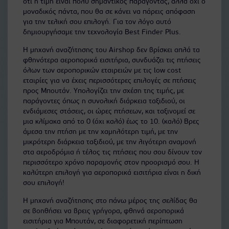
ότι η τιμή είναι πολύ σημαντικός παράγοντας, αλλά όχι ο
μοναδικός πάντα, που θα σε κάνει να πάρεις απόφαση
για την τελική σου επιλογή. Για τον λόγο αυτό
δημιουργήσαμε την τεχνολογία Best Finder Plus.
Η μηχανή αναζήτησης του Airshop δεν βρίσκει απλά τα
φθηνότερα αεροπορικά εισιτήρια, συνδυάζει τις πτήσεις
όλων των αεροπορικών εταιρειών με τις low cost
εταιρίες για να έχεις περισσότερες επιλογές σε πτήσεις
προς Μπουτάν. Υπολογίζει την σχέση της τιμής, με
παράγοντες όπως η συνολική διάρκεια ταξιδιού, οι
ενδιάμεσες στάσεις, οι ώρες πτήσεων, και ταξινομεί σε
μια κλίμακα από το 0 (όχι καλό) έως το 10. (καλό) Βρες
άμεσα την πτήση με την χαμηλότερη τιμή, με την
μικρότερη διάρκεια ταξιδιού, με την λιγότερη αναμονή
στα αεροδρόμια ή τέλος τις πτήσεις που σου δίνουν τον
περισσότερο χρόνο παραμονής στον προορισμό σου. Η
καλύτερη επιλογή για αεροπορικά εισιτήρια είναι η δική
σου επιλογή!
Η μηχανή αναζήτησης στο πάνω μέρος της σελίδας θα
σε βοηθήσει να βρεις γρήγορα, φθηνά αεροπορικά
εισιτήρια για Μπουτάν, σε διαφορετική περίπτωση