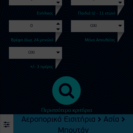
Ενήλικες
Παιδιά (2 - 11 ετών)
Βρέφη (έως 24 μηνών)
Μόνο Απευθείας
+/- 3 ημέρες
Περισσότερα κριτήρια
Αεροπορικά Εισιτήρια
Ασία
Μπουτάν