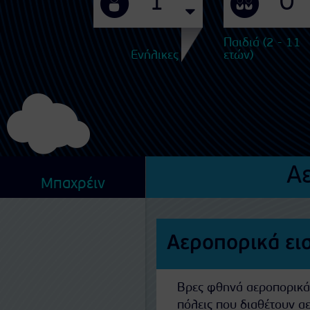
Παιδιά (2 - 11
Ενήλικες
ετών)
Α
Μπαχρέιν
Αεροπορικά ει
Βρες φθηνά αεροπορικά ε
πόλεις που διαθέτουν α