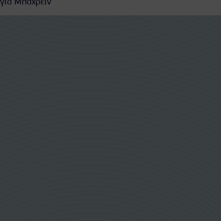
 για Μπαχρέιν