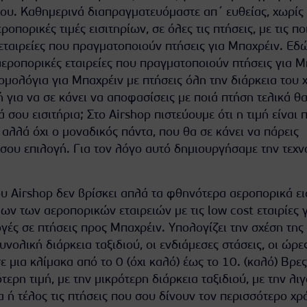
ου. Καθημερινά διαπραγματευόμαστε απ΄ ευθείας, χωρίς
ροπορικές τιμές εισιτηρίων, σε όλες τις πτήσεις, με τις πο
 εταιρείες που πραγματοποιούν πτήσεις για Μπαχρέιν. Εδ
 αεροπορικές εταιρείες που πραγματοποιούν πτήσεις για 
ομολόγια για Μπαχρέιν με πτήσεις όλη την διάρκεια του 
 για να σε κάνει να αποφασίσεις με ποιά πτήση τελικά θ
 σου εισιτήρια; Στο Airshop πιστεύουμε ότι η τιμή είναι 
αλλά όχι ο μοναδικός πάντα, που θα σε κάνει να πάρεις
 σου επιλογή. Για τον λόγο αυτό δημιουργήσαμε την τεχν
υ Airshop δεν βρίσκει απλά τα φθηνότερα αεροπορικά εισ
λων των αεροπορικών εταιρειών με τις low cost εταιρίες 
ογές σε πτήσεις προς Μπαχρέιν. Υπολογίζει την σχέση της 
νολική διάρκεια ταξιδιού, οι ενδιάμεσες στάσεις, οι ώρε
σε μια κλίμακα από το 0 (όχι καλό) έως το 10. (καλό) Βρε
τερη τιμή, με την μικρότερη διάρκεια ταξιδιού, με την λι
 ή τέλος τις πτήσεις που σου δίνουν τον περισσότερο χρ