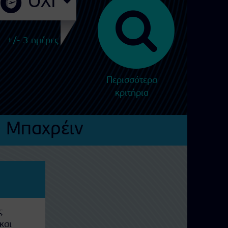
+/- 3 ημέρες
Περισσότερα
κριτήρια
Μπαχρέιν
ς
και