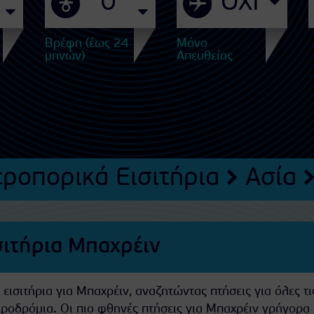
Βρέφη (έως 24
Μόνο
μηνών)
Απευθείας
εροπορικά Εισιτήρια
Ασία
σιτήρια Μπαχρέιν
ισιτήρια για Μπαχρέιν, αναζητώντας πτήσεις για όλες τι
εροδρόμια. Οι πιο φθηνές πτήσεις για Μπαχρέιν γρήγορα 