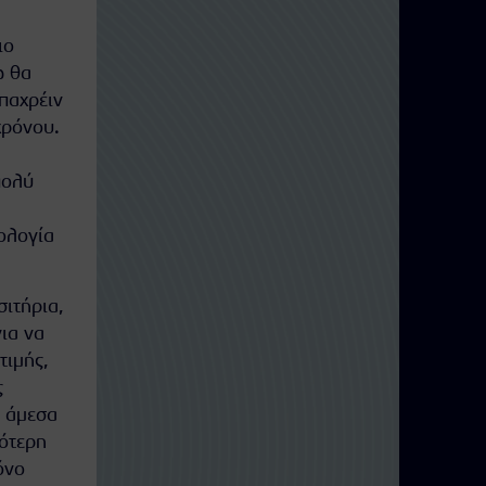
ιο
ώ θα
Μπαχρέιν
χρόνου.
α
πολύ
ολογία
ιτήρια,
για να
τιμής,
ς
ς άμεσα
γότερη
όνο