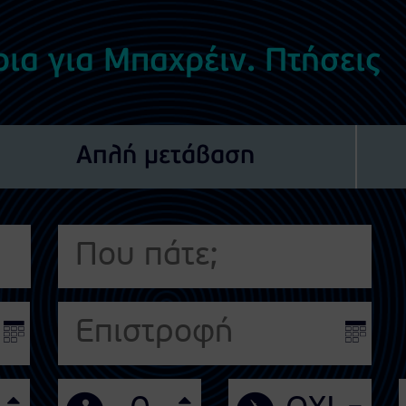
ρια για Μπαχρέιν. Πτήσεις
Απλή μετάβαση