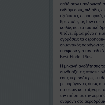
απλά στον υπολογιστή σ
ενδιάμεσους, χιλιάδες αε
αξιόπιστες αεροπορικές
βρεις όλες τις low cost
καθώς και τα τακτικά δρ
Φτάνει όμως μόνο η τιμή
αγοράσεις τα αεροπορικά
σημαντικός παράγοντας, 
απόφαση για την τελική
Best Finder Plus.
Η μηχανή αναζήτησης το
συνδυάζει τις πτήσεις ό
έχεις περισσότερες επιλ
με παράγοντες όπως η συ
πτήσεων, και ταξινομεί 
την πτήση με την χαμηλό
αναμονή στα αεροδρόμια