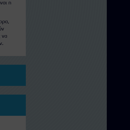
ναι η
ορα,
ύν
 να
ν.