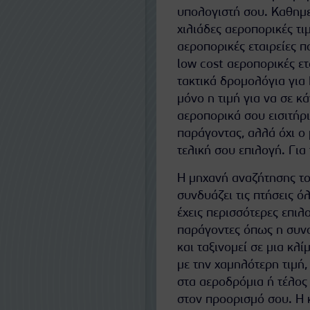
υπολογιστή σου. Καθημε
χιλιάδες αεροπορικές τιμ
αεροπορικές εταιρείες π
low cost αεροπορικές ετ
τακτικά δρομολόγια για 
μόνο η τιμή για να σε κ
αεροπορικά σου εισιτήρι
παράγοντας, αλλά όχι ο 
τελική σου επιλογή. Για
Η μηχανή αναζήτησης το
συνδυάζει τις πτήσεις ό
έχεις περισσότερες επιλο
παράγοντες όπως η συνολ
και ταξινομεί σε μια κλ
με την χαμηλότερη τιμή,
στα αεροδρόμια ή τέλος
στον προορισμό σου. Η κ