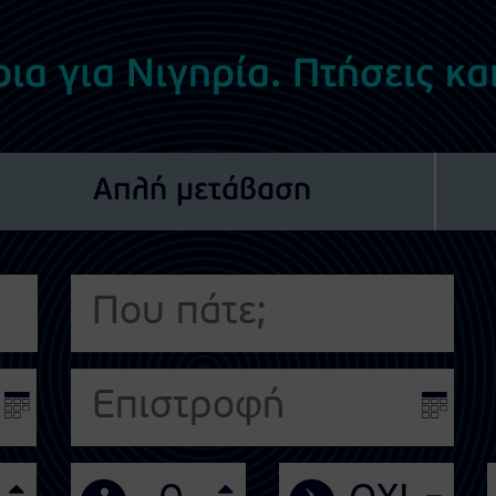
ια για Νιγηρία. Πτήσεις κα
Απλή μετάβαση