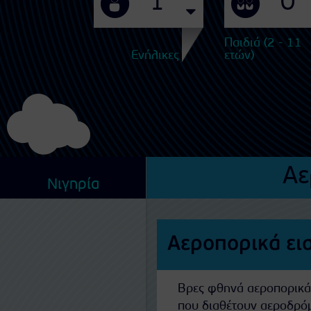
Παιδιά (2 - 11
Ενήλικες
ετών)
Αε
Νιγηρία
Αεροπορικά εισ
Βρες φθηνά αεροπορικά ε
που διαθέτουν αεροδρόμ