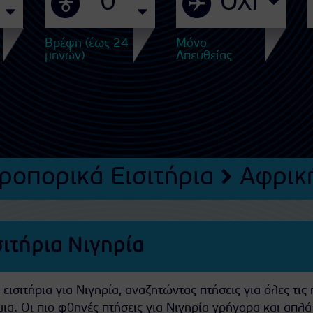
Βρέφη (έως 24
Μόνο
μηνών)
Απευθείας
ροπορικά Εισιτήρια
Αφρικ
ιτήρια Νιγηρία
ισιτήρια για Νιγηρία, αναζητώντας πτήσεις για όλες τις 
ια. Οι πιο φθηνές πτήσεις για Νιγηρία γρήγορα και απλά