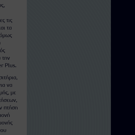
ς,
ς τις
αι τα
 όμως
α
κός
 την
r Plus.
ιτήρια,
για να
μής, με
τήσεων,
ην πτήση
αμονή
μονής
σου