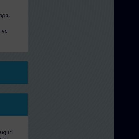
ορα,
 να
duguri