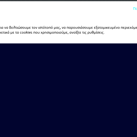
Πο
α να βελτιώσουμε τον ιστότοπό μας, να παρουσιάσουμε εξατομικευμένο περιεχόμε
τικά με τα cookies που χρησιμοποιούμε, ανοίξτε τις ρυθμίσεις.