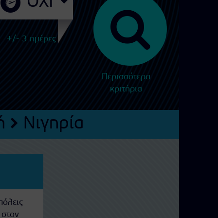
+/- 3 ημέρες
Περισσότερα
κριτήρια
ή
Νιγηρία
πόλεις
 στον