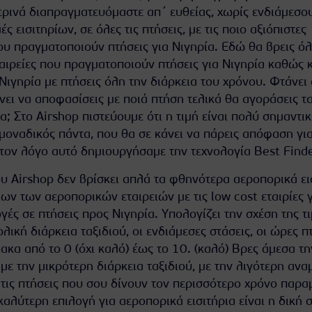
ρινά διαπραγματευόμαστε απ΄ ευθείας, χωρίς ενδιάμεσου
ές εισιτηρίων, σε όλες τις πτήσεις, με τις ποιο αξιόπιστες
ου πραγματοποιούν πτήσεις για Νιγηρία. Εδώ θα βρεις όλε
αιρείες που πραγματοποιούν πτήσεις για Νιγηρία καθώς κ
Νιγηρία με πτήσεις όλη την διάρκεια του χρόνου. Φτάνει
άνει να αποφασίσεις με ποιά πτήση τελικά θα αγοράσεις τ
α; Στο Airshop πιστεύουμε ότι η τιμή είναι πολύ σημαντι
μοναδικός πάντα, που θα σε κάνει να πάρεις απόφαση για
 τον λόγο αυτό δημιουργήσαμε την τεχνολογία Best Finde
υ Airshop δεν βρίσκει απλά τα φθηνότερα αεροπορικά εισ
λων των αεροπορικών εταιρειών με τις low cost εταιρίες 
γές σε πτήσεις προς Νιγηρία. Υπολογίζει την σχέση της τι
ική διάρκεια ταξιδιού, οι ενδιάμεσες στάσεις, οι ώρες π
ίμακα από το 0 (όχι καλό) έως το 10. (καλό) Βρες άμεσα τ
 με την μικρότερη διάρκεια ταξιδιού, με την λιγότερη αν
 τις πτήσεις που σου δίνουν τον περισσότερο χρόνο παρα
αλύτερη επιλογή για αεροπορικά εισιτήρια είναι η δική 