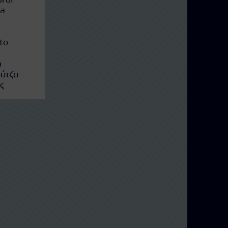
urdi
na
to
a
ούτζα
ς