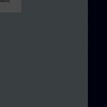
ρίκιος