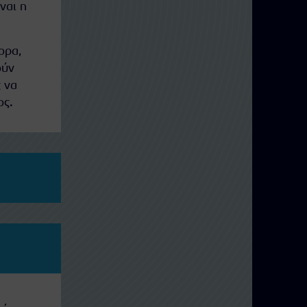
ναι η
ορα,
ούν
 να
ος.