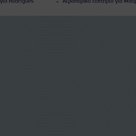
 για Rodrigues
Αεροπορικά εισιτήρια για Μαυ