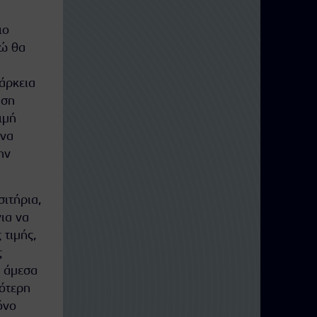
ιο
δώ θα
άρκεια
ήση
ιμή
 να
ην
ιτήρια,
για να
 τιμής,
ς
ς άμεσα
γότερη
όνο