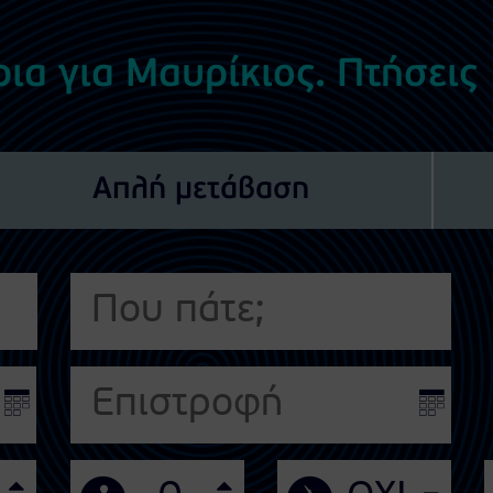
ρια για Μαυρίκιος. Πτήσεις
Απλή μετάβαση