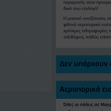
παραμονής στον προορισ
δική σου επιλογή!
Η μηχανή αναζήτησης στ
φθηνά αεροπορικά εισιτ
χρήσιμες πληροφορίες π
ταξιδέψεις, καθώς επίση
Δεν υπάρχουν 
Αεροπορικά ει
Όλες οι πόλεις σε Μαυρ