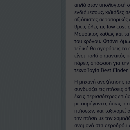
απλά στον υπολογιστή σ
ενδιάμεσους, χιλιάδες αε
αξιόπιστες αεροπορικές 
βρεις όλες τις low cost
Μαυρίκιος καθώς και τα 
του χρόνου. Φτάνει όμως
τελικά θα αγοράσεις τα 
είναι πολύ σημαντικός π
πάρεις απόφαση για την
τεχνολογία Best Finder 
Η μηχανή αναζήτησης το
συνδυάζει τις πτήσεις ό
έχεις περισσότερες επιλ
με παράγοντες όπως η συ
πτήσεων, και ταξινομεί 
την πτήση με την χαμηλό
αναμονή στα αεροδρόμια