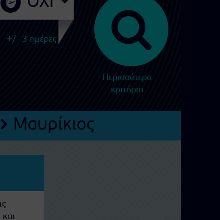
+/- 3 ημέρες
Περισσότερα
κριτήρια
Μαυρίκιος
ις
 και