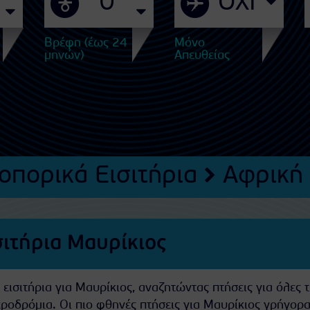
Βρέφη (έως 24
Μόνο
μηνών)
Απευθείας
οπορικά Εισιτήρια
Αφρική
σιτήρια Μαυρίκιος
ισιτήρια για Μαυρίκιος, αναζητώντας πτήσεις για όλες τ
εροδρόμια. Οι πιο φθηνές πτήσεις για Μαυρίκιος γρήγορα