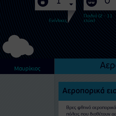
Παιδιά (2 - 11
Ενήλικες
ετών)
Αερ
Μαυρίκιος
Αεροπορικά ει
Βρες φθηνά αεροπορικά ε
πόλεις που διαθέτουν α