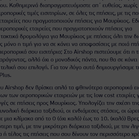
ου. Καθημερινά διαπραγματευόμαστε απ΄ ευθείας, χωρίς
ροπορικές τιμές εισιτηρίων, σε όλες τις πτήσεις, με τις πο
εταιρείες που πραγματοποιούν πτήσεις για Μαυρίκιος. Ε
 αεροπορικές εταιρείες που πραγματοποιούν πτήσεις για
τακτικά δρομολόγια για Μαυρίκιος με πτήσεις όλη την δι
 μόνο η τιμή για να σε κάνει να αποφασίσεις με ποιά πτ
αεροπορικά σου εισιτήρια; Στο Airshop πιστεύουμε ότι η τ
αράγοντας, αλλά όχι ο μοναδικός πάντα, που θα σε κάνει
 τελική σου επιλογή. Για τον λόγο αυτό δημιουργήσαμε τ
Plus.
υ Airshop δεν βρίσκει απλά τα φθηνότερα αεροπορικά εισ
λων των αεροπορικών εταιρειών με τις low cost εταιρίες 
ογές σε πτήσεις προς Μαυρίκιος. Υπολογίζει την σχέση της
νολική διάρκεια ταξιδιού, οι ενδιάμεσες στάσεις, οι ώρε
σε μια κλίμακα από το 0 (όχι καλό) έως το 10. (καλό) Βρε
τερη τιμή, με την μικρότερη διάρκεια ταξιδιού, με την λι
 ή τέλος τις πτήσεις που σου δίνουν τον περισσότερο χρ